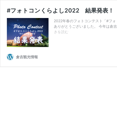
#フォトコンくらよし2022 結果発表！
2022年春のフォトコンテスト「#フ
ありがとうございました。 今年は倉
#
きを読む
フ
ォ
ト
コ
倉吉観光情報
ン
く
ら
よ
し
2022
結
果
発
表！