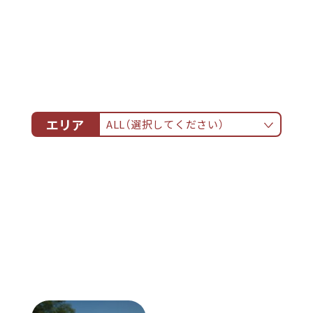
エリア
ALL（選択してください）
ALL
白壁土蔵群・円形劇場周辺
関金温泉周辺
なしっこ館周辺
倉吉駅周辺
その他