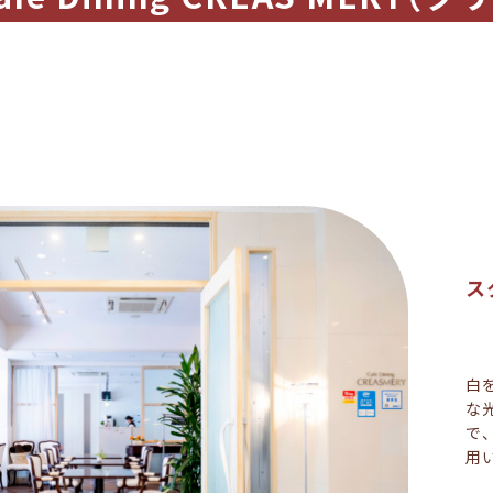
ス
白
な
で
用