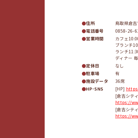
住所
鳥取県倉吉
電話番号
0858-26-6
営業時間
カフェ10:0
ブランチ10:
ランチ11:3
ディナー 毎週
定休日
なし
駐車場
有
施設データ
36席
HP･SNS
[HP]
https
[倉吉シティ
https://w
[倉吉シティホ
https://w