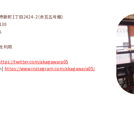
新町1丁目2424-2（赤瓦五号館）
130
5
を利用
https://twitter.com/akagawara05
m]
https://www.instagram.com/akagawara05/