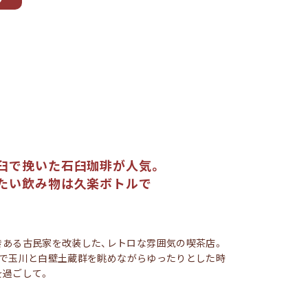
臼で挽いた石臼珈琲が人気。
たい飲み物は久楽ボトルで
きある古民家を改装した、レトロな雰囲気の喫茶店。
階で玉川と白壁土蔵群を眺めながらゆったりとした時
を過ごして。