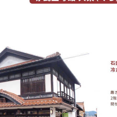
石
冷
趣
2
間