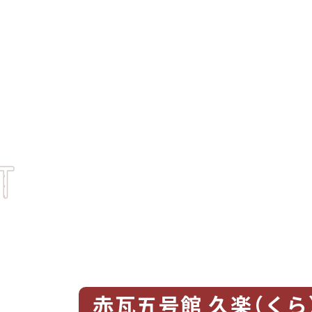
赤瓦五号館 久楽（くら