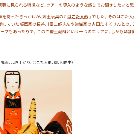
民藝に見られる特徴など、ツアーの導入のような感じでお聞きしたいと思
味を持ったきっかけが、郷土玩具の『
はこた人形
』でした。そのはこた
動していた板画家の長谷川富三郎さんや染織家の吉田たすくさんとの、
ループもあったりで。この白壁土蔵群という一つのエリアに、しかもほぼ
、狐面、起き上がり、はこた人形、虎、因伯牛）