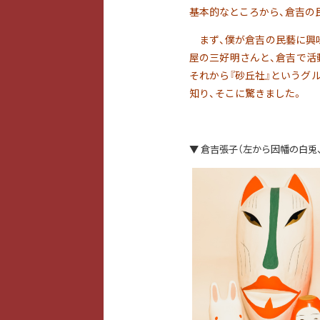
基本的なところから、倉吉の
まず、
僕が倉吉の民藝に興
屋の三好明さんと、倉吉で活
それから『砂丘社』というグ
知り、そこに驚きました。
▼ 倉吉張子（左から因幡の白兎