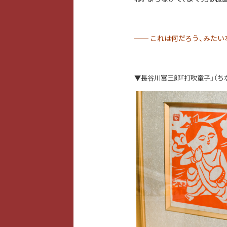
──
これは何だろう、みたいな
▼長谷川富三郎「打吹童子」（ち