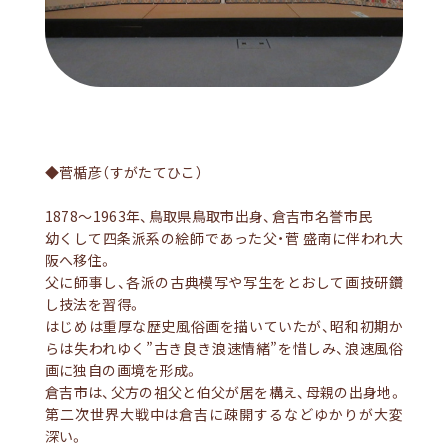
◆菅楯彦（すがたてひこ）
1878～1963年、鳥取県鳥取市出身、倉吉市名誉市民
幼くして四条派系の絵師であった父・菅 盛南に伴われ大
阪へ移住。
父に師事し、各派の古典模写や写生をとおして画技研鑽
し技法を習得。
はじめは重厚な歴史風俗画を描いていたが、昭和初期か
らは失われゆく”古き良き浪速情緒”を惜しみ、浪速風俗
画に独自の画境を形成。
倉吉市は、父方の祖父と伯父が居を構え、母親の出身地。
第二次世界大戦中は倉吉に疎開するなどゆかりが大変
深い。