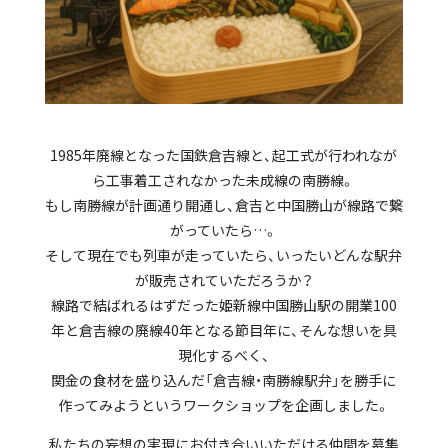
1985年廃線となった国鉄倉吉線と、起工式が行われなが
ら工事着工されなかった未成線の南勝線。
もし南勝線が計画通り開通し、倉吉と中国勝山が線路で繋
がっていたら…。
そして現在でも列車が走っていたら、いったいどんな駅弁
が販売されていただろうか？
線路で結ばれるはずだった姫新線中国勝山駅の開業100
年と倉吉線の廃線40年となる節目年に、そんな想いを具
現化するべく、
関金の食材を盛り込んだ「倉吉線・南勝線駅弁」を勝手に
作ってみようというワークショップを企画しました。
私たちの妄想の実現にお付き合いいただける仲間を募集