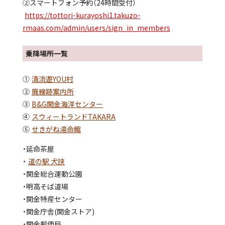
②スマートフォン予約（24時間受付）
https://tottori-kurayoshi1.takuzo-
rmaas.com/admin/users/sign_in_members
乗降場所一覧
①
清流遊YOU村
②
廃線跡案内所
③
B&G関金海洋センター
④
スウィートランドTAKARA
⑤
せきがね湯命館
・延命茶屋
・
道の駅 犬挟
・関金総合運動公園
・明高そば道場
・関金特産センター
・関金庁舎(関金ストア)
・関金郵便局