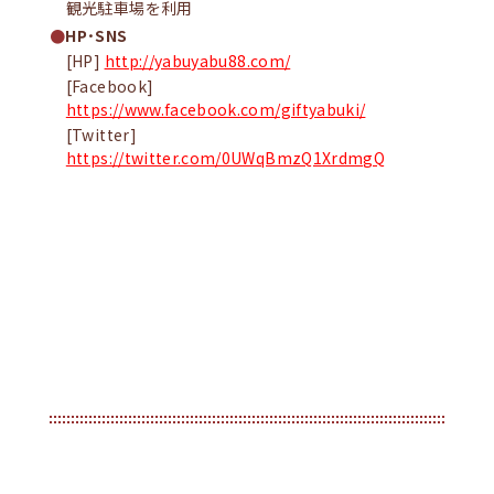
観光駐車場を利用
HP･SNS
[HP]
http://yabuyabu88.com/
[Facebook]
https://www.facebook.com/giftyabuki/
[Twitter]
https://twitter.com/0UWqBmzQ1XrdmgQ