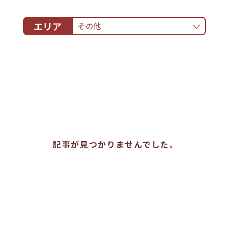
エリア
その他
ALL
白壁土蔵群・円形劇場周辺
関金温泉周辺
なしっこ館周辺
倉吉駅周辺
その他
記事が見つかりませんでした。