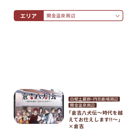
エリア
関金温泉周辺
ALL
白壁土蔵群・円形劇場周辺
関金温泉周辺
なしっこ館周辺
倉吉駅周辺
その他
白壁土蔵群・円形劇場周辺
関金温泉周辺
「倉吉八犬伝～時代を越
えてお仕えします!!～」
×倉吉