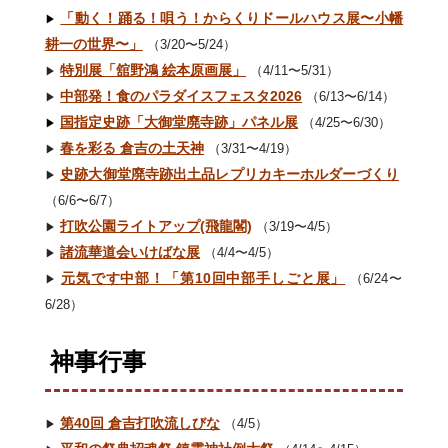
「動く！踊る！唄う！からくりドールハウス展〜小幡
▶︎
耕一の世界〜」
（3/20〜5/24）
特別展「舘野鴻 絵本原画展」
（4/11〜5/31）
▶︎
中部発！食のパラダイスフェスタ2026
（6/13〜6/14）
▶︎
国指定史跡「大御堂廃寺跡」パネル展
（4/25〜6/30）
▶︎
春を彩る 倉吉の土天神
（3/31〜4/19）
▶︎
史跡大御堂廃寺跡出土品レプリカキーホルダーづくり
▶︎
（6/6〜6/7）
打吹公園ライトアップ(飛龍閣)
（3/19〜4/5）
▶︎
諸流華道会いけばな展
（4/4〜4/5）
▶︎
元気です中部！「第10回中部手しごと展」
（6/24〜
▶︎
6/28）
神事行事
第40回 倉吉打吹流しびな
（4/5）
▶︎