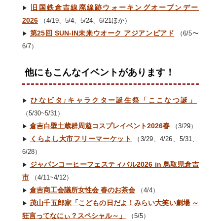
旧国鉄倉吉線廃線跡ウォーキングオープンデー
▶︎
2026
（4/19、5/4、5/24、6/21ほか）
第25回 SUN-IN未来ウオーク アジアンピアド
（6/5〜
▶︎
6/7）
他にもこんなイベントがあります！
ひなビタ♪キャラクター誕生祭「ここなつ誕」
▶︎
（5/30~5/31）
倉吉白壁土蔵群周遊コスプレイベント2026春
（3/29）
▶︎
くらよし大市フリーマーケット
（3/29、4/26、5/31、
▶︎
6/28）
ジャパンコーヒーフェスティバル2026 in 鳥取県倉吉
▶︎
市
（4/11~4/12）
倉吉商工会議所女性会 春のお茶会
（4/4）
▶︎
茂山千五郎家「こどもの日だよ！みらい大笑い劇場 ～
▶︎
狂言ってなにぃ？スペシャル～」
（5/5）