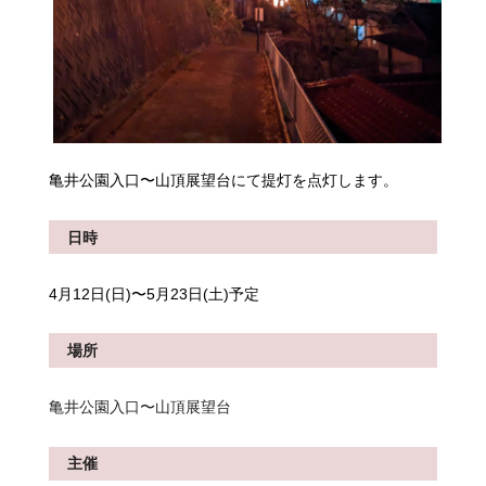
亀井公園入口〜山頂展望台にて提灯を点灯します。
日時
4月12日(日)〜5月23日(土)予定
場所
亀井公園入口〜山頂展望台
主催