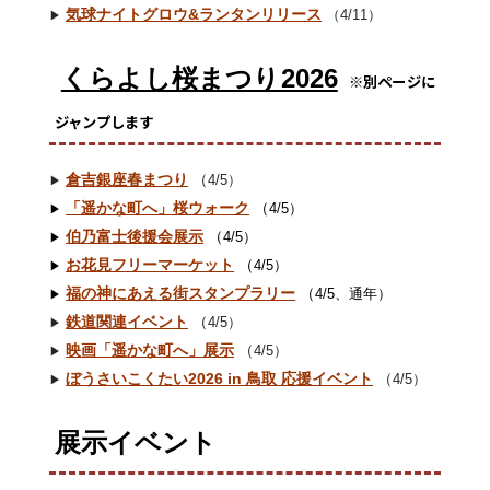
気球ナイトグロウ&ランタンリリース
（4/11）
▶︎
くらよし桜まつり2026
※別ページに
ジャンプします
倉吉銀座春まつり
（
4/5）
▶︎
「遥かな町へ」桜ウォーク
（
4/5）
▶︎
伯乃富士後援会展示
（
4/5）
▶︎
お花見フリーマーケット
（
4/5）
▶︎
福の神にあえる街スタンプラリー
（
4/5、通年）
▶︎
鉄道関連イベント
（
4/5）
▶︎
映画「遥かな町へ」展示
（
4/5）
▶︎
ぼうさいこくたい2026 in 鳥取 応援イベント
（
4/5）
▶︎
展示イベント