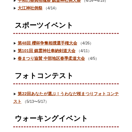
平和の祭典招魂祭 鎮霊神社例大祭
（4/14〜4/15）
▶︎
大江神社例祭
（4/14）
▶︎
スポーツイベント
第48回 櫻杯争奪相撲選手権大会
（4/26）
▶︎
第101回 鎮霊神社奉納剣道大会
（4/11）
▶︎
春まつり協賛 中部地区春季柔道大会
（4/5）
▶︎
フォトコンテスト
第22回あなたが選ぶ！うわなだ桜まつりフォトコンテ
▶︎
スト
（5/13〜5/17）
ウォーキングイベント