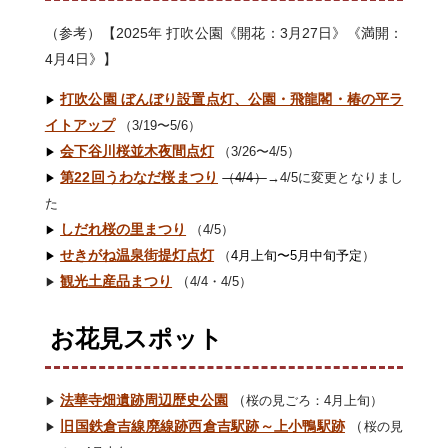
（参考）【2025年 打吹公園《開花：3月27日》《満開：
4月4日》】
打吹公園 ぼんぼり設置点灯、公園・飛龍閣・椿の平ラ
▶︎
イトアップ
（3/19〜5/6）
会下谷川桜並木夜間点灯
（3/26〜4/5）
▶︎
第22回うわなだ桜まつり
（4/4）
→4/5に変更となりまし
▶︎
た
しだれ桜の里まつり
（4/5）
▶︎
せきがね温泉街提灯点灯
（
4月上旬〜5月中旬予定
）
▶︎
観光土産品まつり
（
4/4・4/5）
▶︎
お花見スポット
法華寺畑遺跡周辺歴史公園
（
桜の見ごろ：4月上旬）
▶︎
旧国鉄倉吉線廃線跡西倉吉駅跡～上小鴨駅跡
（
桜の見
▶︎