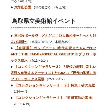
ごろ：4月上旬）
大平山公園
（
桜の見ごろ：4月上旬）
▶︎
鳥取県立美術館イベント
三和段ボール杯・どんどこ！巨大紙相撲〜とっとりけ
▶︎
んび場所〜
（
巡業3/20~3/22、本場所3/29）
【企画展】ポップアート 時代を変えた4人 “POP
▶︎
ART：THE FAB4!&4SPECIAL GUESTS”※ブリロ・ボ
ックス展示
（4/11〜6/14）
【コレクションギャラリー３】『現代の彫刻―新しい
▶︎
表現を創造するアーティストたち02』/『現代の陶芸』※
ブリロ・ボックス展示
（2/21〜5/17）
【コレクションギャラリー１・２】特集：砂の光景
▶︎
（1/24〜4/5）
【コレクションギャラリー４】『前田寛治の素描』
▶︎
（2/21〜4/19）