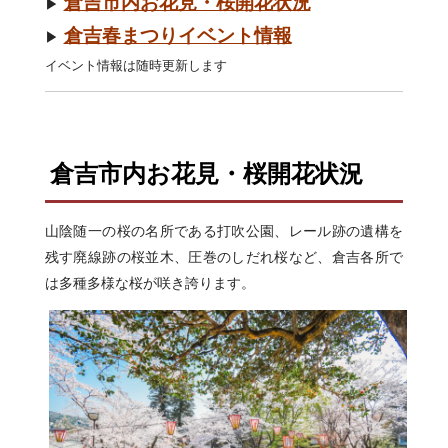
倉吉市内お花見・桜開花状況
▶︎
倉吉春まつりイベント情報
▶︎
イベント情報は随時更新します
倉吉市内お花見・桜開花状況
山陰随一の桜の名所である打吹公園、レール跡の遺構を
残す廃線跡の桜並木、圧巻のしだれ桜など、倉吉各所で
は多種多様な桜が咲き誇ります。